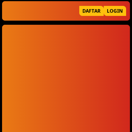
DAFTAR
LOGIN